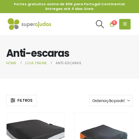
Portes gratuitos acima de 60€ para Portugal Continental.
Entregas até 4 dias úteis
0
Anti-escaras
HOME
LOJA ONLINE
ANTI-ESCARAS
FILTROS