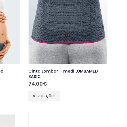
di
Cinta Lombar – medi LUMBAMED
BASIC
74.00
€
This
VER OPÇÕES
product
has
multiple
variants.