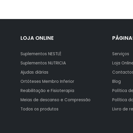
multiple
variants.
The
options
may
LOJA ONLINE
PÁGINA
be
chosen
Suplementos NESTLÉ
Serviços
on
the
Suplementos NUTRICIA
Loja Onlin
product
Ajudas diárias
Contacto
page
Ortóteses Membro Inferior
Blog
Reabilitação e Fisioterapia
Política d
Meias de descanso e Compressão
Política da
Todos os produtos
Livro de 