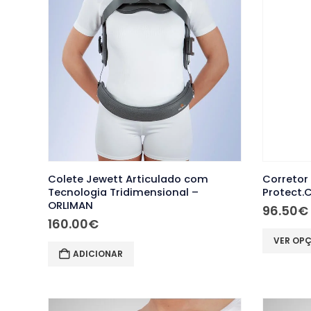
The
options
may
be
chosen
on
the
product
page
Colete Jewett Articulado com
Corretor
Tecnologia Tridimensional –
Protect.
ORLIMAN
96.50
€
160.00
€
This
VER OP
ADICIONAR
product
has
multiple
variants.