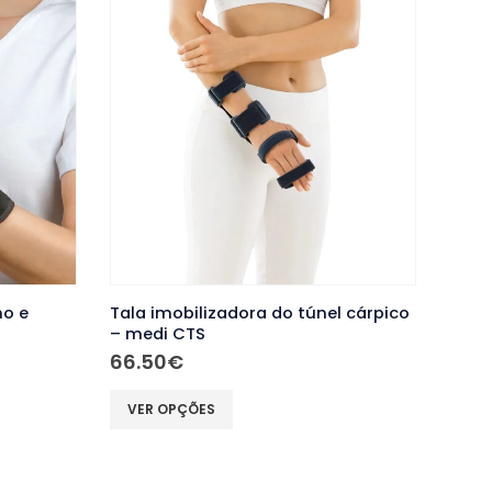
ho e
Tala imobilizadora do túnel cárpico
– medi CTS
66.50
€
This
VER OPÇÕES
product
has
multiple