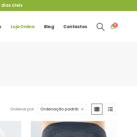
 dias úteis
0
s
Loja Online
Blog
Contactos
Ordenar por: