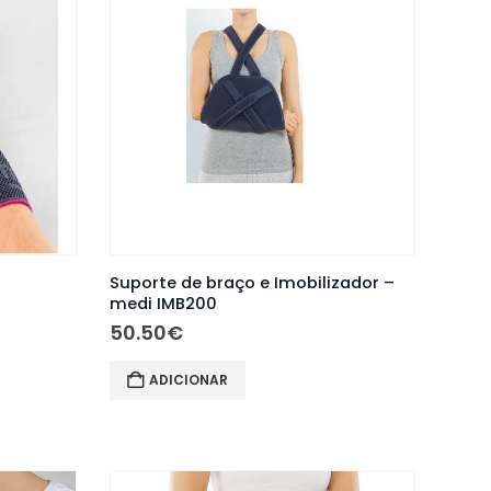
The
options
may
be
chosen
on
the
product
page
i
Suporte de braço e Imobilizador –
medi IMB200
50.50
€
ADICIONAR