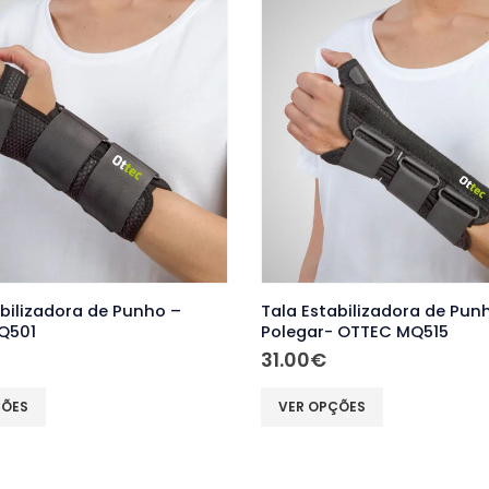
The
options
may
be
chosen
on
the
product
page
abilizadora de Punho –
Tala Estabilizadora de Pun
Q501
Polegar- OTTEC MQ515
31.00
€
This
ÇÕES
VER OPÇÕES
product
has
multiple