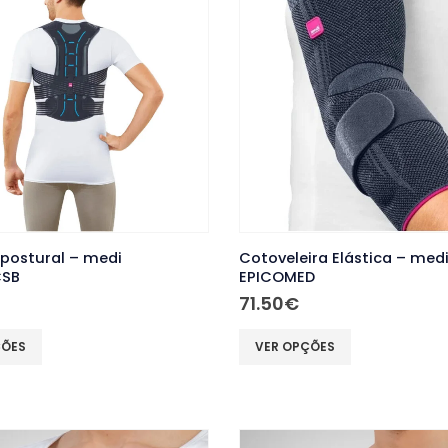
The
options
may
be
chosen
on
the
product
page
 postural – medi
Cotoveleira Elástica – med
CSB
EPICOMED
71.50
€
This
ÇÕES
VER OPÇÕES
product
has
multiple
variants.