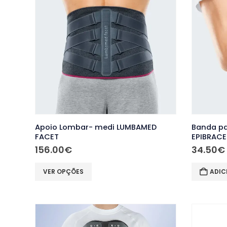
Apoio Lombar- medi LUMBAMED
Banda pa
FACET
EPIBRACE
156.00
€
34.50
€
This
VER OPÇÕES
ADIC
product
has
multiple
variants.