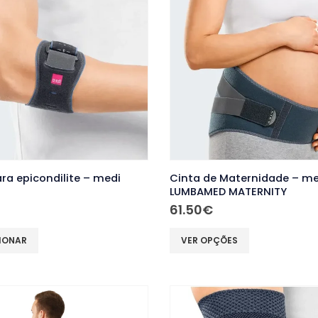
ra epicondilite – medi
Cinta de Maternidade – me
LUMBAMED MATERNITY
61.50
€
This
IONAR
VER OPÇÕES
product
has
multiple
variants.