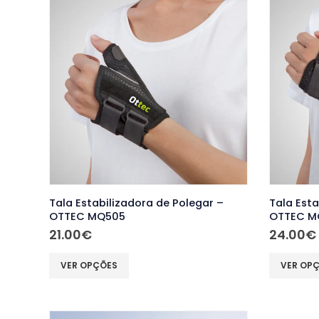
The
options
may
be
chosen
on
the
product
page
Tala Estabilizadora de Polegar –
Tala Est
OTTEC MQ505
OTTEC M
21.00
€
24.00
€
This
This
VER OPÇÕES
VER OP
product
product
has
has
multiple
multiple