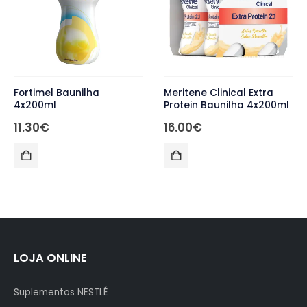
Meritene Clinical Extra
Meritene Cereal Instant
Protein Baunilha 4x200ml
Multifrutas 1x520g
16.00
€
13.00
€
LOJA ONLINE
Suplementos NESTLÉ