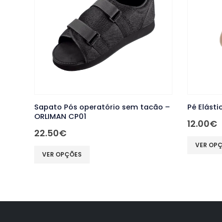
cão –
Pé Elástico – JUZO 3512
Ortótese
Levamed s
12.00
€
136.50
This product has multiple variants. The options may be chosen on the product page
This product has multiple variants. The options may be chosen on the product page
VER OPÇÕES
VER OP