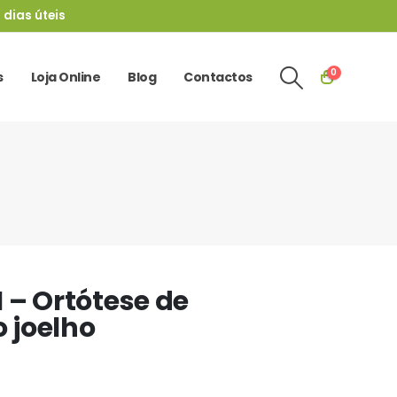
 dias úteis
0
s
Loja Online
Blog
Contactos
I – Ortótese de
 joelho