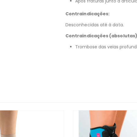
Após fraturas junto à articul
Contraindicações
:
Desconhecidas até à data.
Contraindicações (absolutas
Trombose das veias profund