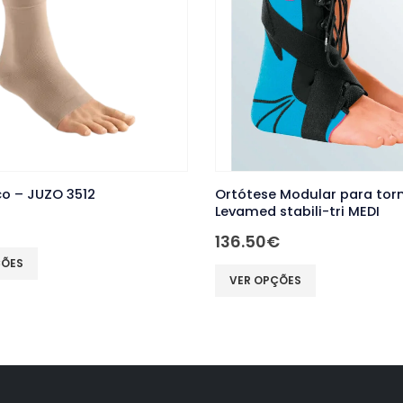
 Modular para tornozelo –
Joelheira Elástica Simples
tabili-tri MEDI
3062
€
13.00
€
This product has multiple variants. The options may be chosen on the product page
ÇÕES
VER OPÇÕES