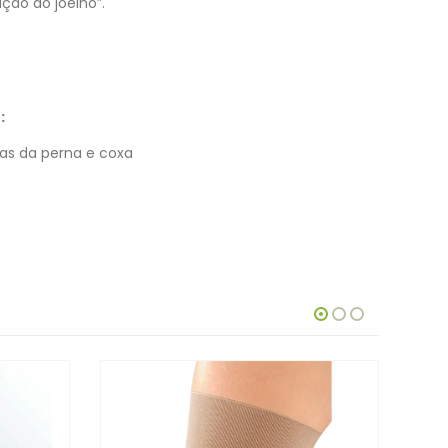
ação do joelho”.
)
:
as da perna e coxa