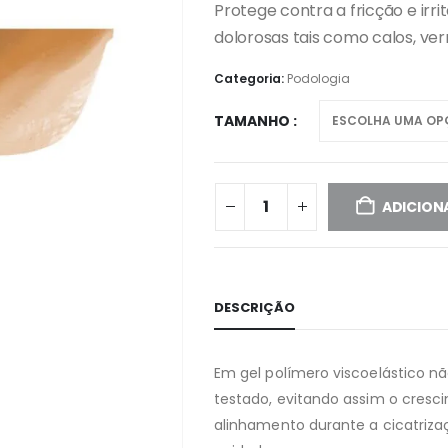
Protege contra a fricção e ir
dolorosas tais como calos, ve
Categoria:
Podologia
TAMANHO
ADICION
DESCRIÇÃO
Em gel polímero viscoelástico n
testado, evitando assim o cre
alinhamento durante a cicatri