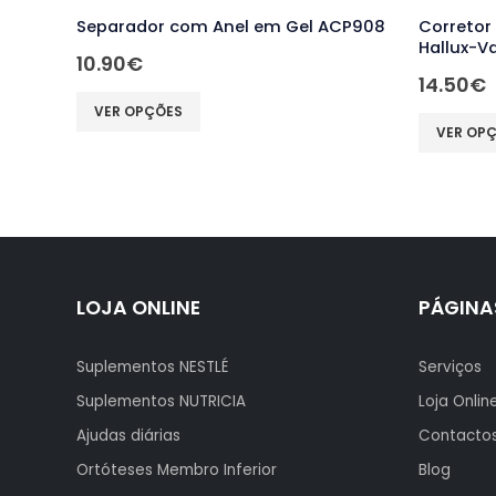
Separador com Anel em Gel ACP908
Corretor
Hallux-V
10.90
€
14.50
€
This product has multiple variants. The options may be chosen on the product page
This product has multiple variants. The options may be chosen on the product page
VER OPÇÕES
VER OP
LOJA ONLINE
PÁGINA
Suplementos NESTLÉ
Serviços
Suplementos NUTRICIA
Loja Onlin
Ajudas diárias
Contacto
Ortóteses Membro Inferior
Blog