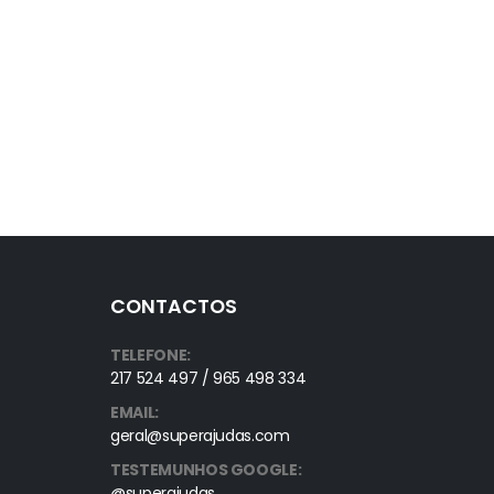
CONTACTOS
TELEFONE:
217 524 497 / 965 498 334
EMAIL:
geral@superajudas.com
TESTEMUNHOS GOOGLE:
@superajudas