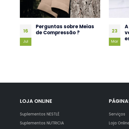
as
A Ortopedia Passo Real
23
vende socas
S
esterilizáveis
17
Mar
N
Mar
LOJA ONLINE
PÁGINA
Suplementos NESTLÉ
Serviços
Suplementos NUTRICIA
Loja Onlin