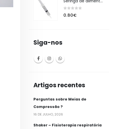
Seringa de alimentação 50ml
0
out of 5
0.80
€
Siga-nos
Artigos recentes
Perguntas sobre Meias de
Compressão ?
16 DE JULHO, 2026
Shaker – Fisioterapia respiratória