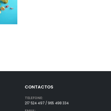
edida
Desafios da profissão de
21
13
Ortoprotesia
Jan
Jan
CONTACTOS
TELEFONE:
217 524 497 / 965 498 334
EMAIL: