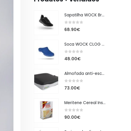
Sapatilha WOCK Breelite Preto
0
out of 5
68.90
€
Soca WOCK CLOG Azul Branco
0
out of 5
48.00
€
Almofada anti-escaras Winncare ALOVA
0
out of 5
73.00
€
Meritene Cereal Instant Creme de Arroz 6x440g
0
out of 5
90.00
€