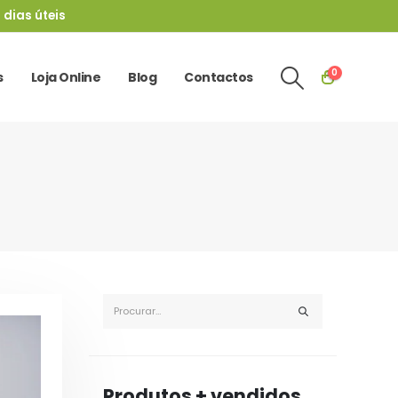
 dias úteis
0
s
Loja Online
Blog
Contactos
Produtos + vendidos