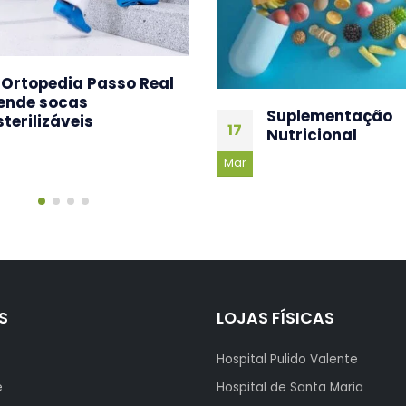
Palmilhas por m
18
uplementação
Abr
utricional
S
LOJAS FÍSICAS
Hospital Pulido Valente
e
Hospital de Santa Maria