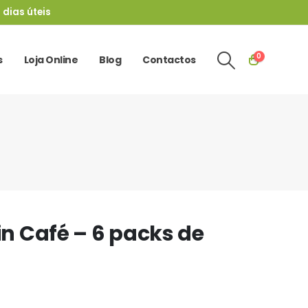
 dias úteis
0
s
Loja Online
Blog
Contactos
in Café – 6 packs de