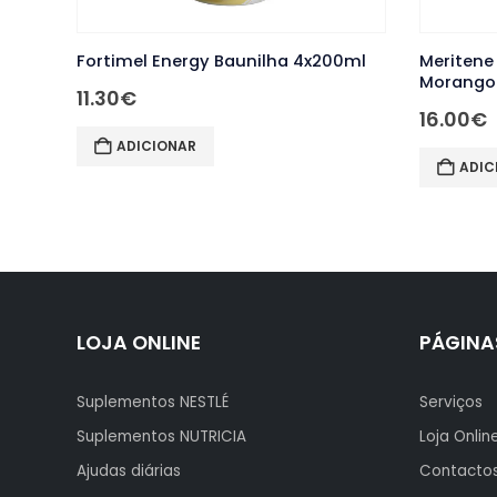
 Energy Baunilha 4x200ml
Meritene Clinical Extra Prot
Morango 4x200ml
16.00
€
IONAR
ADICIONAR
LOJA ONLINE
PÁGINA
Suplementos NESTLÉ
Serviços
Suplementos NUTRICIA
Loja Onlin
Ajudas diárias
Contacto