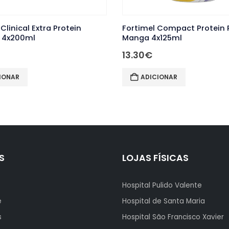
ein
Fortimel Compact Protein Pessego-
Meri
Manga 4x125ml
Baun
13.30
€
27.
ADICIONAR
S
LOJAS FÍSICAS
Hospital Pulido Valente
e
Hospital de Santa Maria
s
Hospital São Francisco Xavier