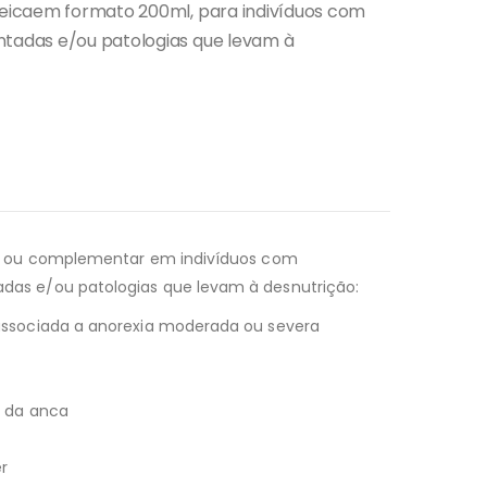
teicaem formato 200ml, para indivíduos com
tadas e/ou patologias que levam à
tal ou complementar em indivíduos com
das e/ou patologias que levam à desnutrição:
associada a anorexia moderada ou severa
a da anca
r